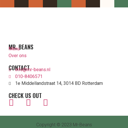
MR. BEANS
Menu
Over ons
CONTACT
info@mr-beans.nl
010-8406571
1e Middellandstraat 14, 3014 BD Rotterdam
CHECK US OUT
Copyright © 2023 Mr-Beans